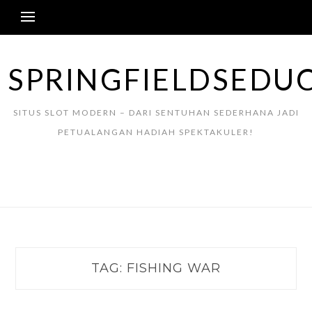
Skip
to
content
SPRINGFIELDSEDU
SITUS SLOT MODERN – DARI SENTUHAN SEDERHANA JADI
PETUALANGAN HADIAH SPEKTAKULER!
TAG:
FISHING WAR