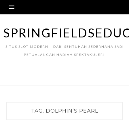
Skip
to
content
SPRINGFIELDSEDU
SITUS SLOT MODERN – DARI SENTUHAN SEDERHANA JADI
PETUALANGAN HADIAH SPEKTAKULER!
TAG:
DOLPHIN’S PEARL