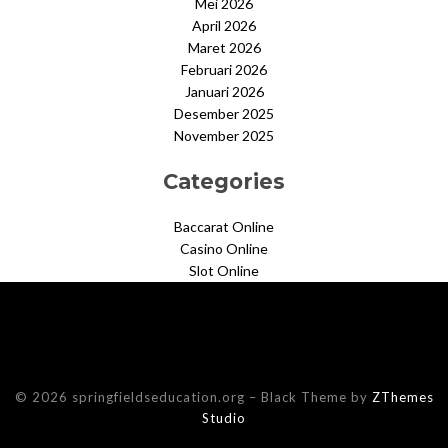
Mei 2026
April 2026
Maret 2026
Februari 2026
Januari 2026
Desember 2025
November 2025
Categories
Baccarat Online
Casino Online
Slot Online
© 2026 springfieldseducation.org
–
Black Theme by
ZThemes
Studio